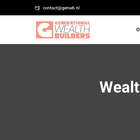
Skip
contact@genwb.nl
to
content
O
Wealt