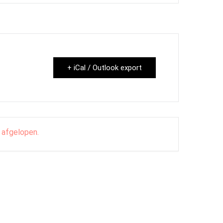
+ iCal / Outlook export
 afgelopen.