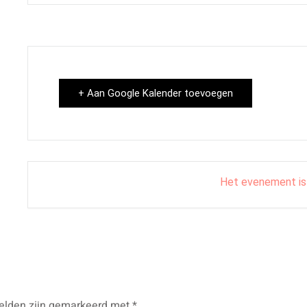
+ Aan Google Kalender toevoegen
Het evenement is
velden zijn gemarkeerd met
*